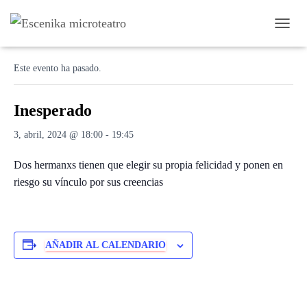
C
« Todos los Eventos
A
M
Este evento ha pasado.
B
I
A
Inesperado
R
M
3, abril, 2024 @ 18:00
-
19:45
O
D
Dos hermanxs tienen que elegir su propia felicidad y ponen en
O
D
riesgo su vínculo por sus creencias
E
N
A
V
E
AÑADIR AL CALENDARIO
G
A
C
I