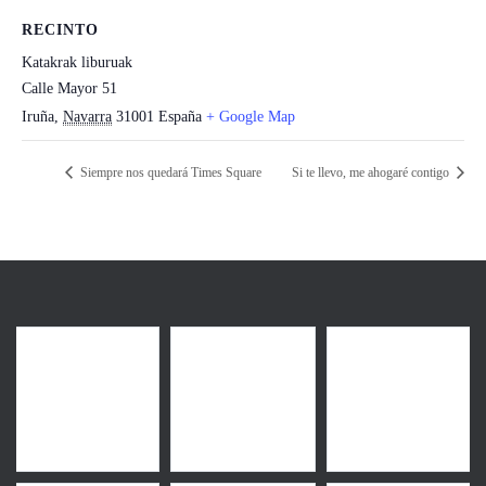
RECINTO
Katakrak liburuak
Calle Mayor 51
Iruña
,
Navarra
31001
España
+ Google Map
Siempre nos quedará Times Square
Si te llevo, me ahogaré contigo