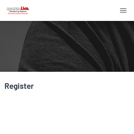
C
A
M
B
I
A
R
M
O
D
O
D
Register
E
N
A
V
E
G
A
C
I