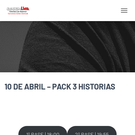
C
A
M
B
I
A
R
M
O
D
O
D
10 DE ABRIL – PACK 3 HISTORIAS
E
N
A
V
E
G
A
C
I
1º PASE | 18:00
2º PASE | 19:55