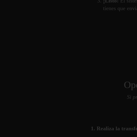
¡Listo!
El siste
tienes que envi
Opc
Si p
1. Realiza la transf