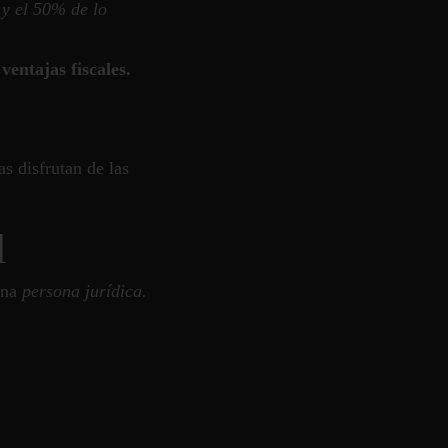
 y el 50% de lo
entajas fiscales.
s disfrutan de las
l
una
persona jurídica.