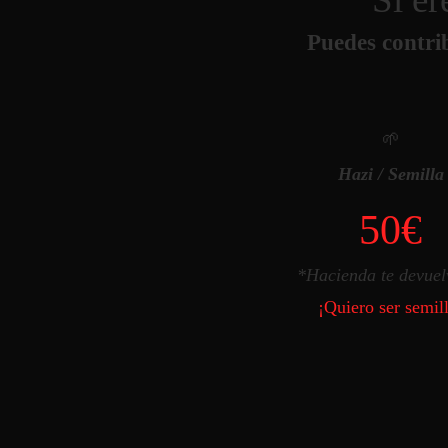
Puedes contri
🌱
Hazi / Semilla
50
€
*Hacienda te devuel
¡Quiero ser semil