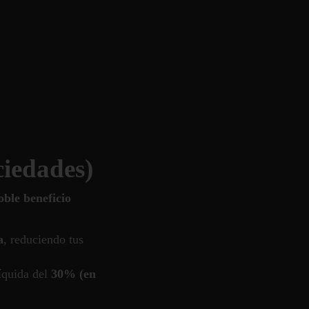
iedades)
oble beneficio
a
, reduciendo tus
íquida del
30% (en