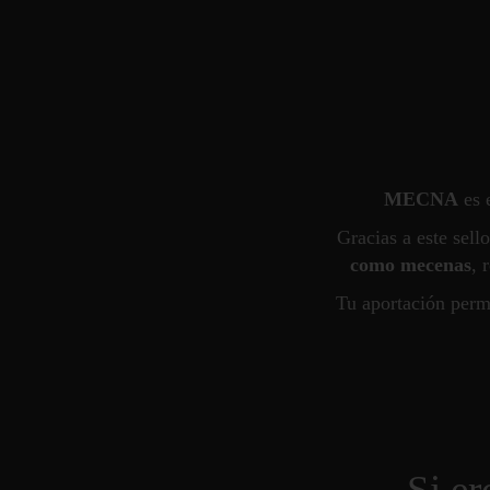
MECNA
es 
Gracias a este sell
como mecenas
, 
Tu aportación perm
Si er