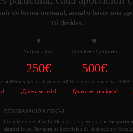
buir de forma mensual, anual o hacer una apo
Tú decides.
🌳
🛡️
Sustrai / Raíz
Zaindari / Centinela
250
€
500
€
ve 40€
*Hacienda te devuelve 200€
*Hacienda te devuelve 300€
*Hac
la!
¡Quiero ser raíz!
¡Quiero ser centinela!
DESGRAVACIÓN FISCAL
Escenika tiene el sello Mecna. Esto permite que
los partic
domicilio en Navarra
se beneficien de deducciones fiscale