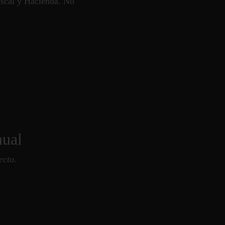
fiscal y Hacienda. No
nual
ecto.