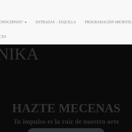
CONOCERNOS?
ENTRADAS – TAQUILLA
PROGRAMACIÓN MICROTE
A PARTE DE
CTO
NIKA
HAZTE MECENAS
Tu impulso es la raíz de nuestro arte