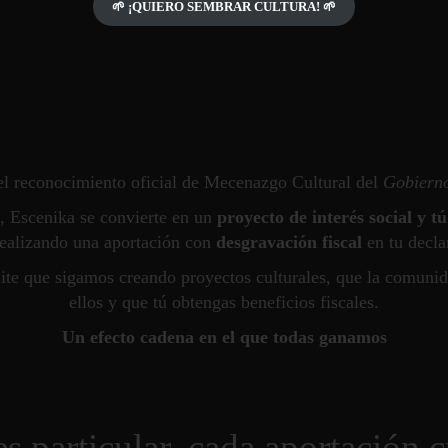
🌱 ¡QUIERO SEMBRAR CULTURA!
🌱
el reconocimiento oficial de Mecenazgo Cultural del
Gobierno
o, Escenika se convierte en un
proyecto de interés social
y
tú
realizando una aportación con
desgravación fiscal
en tu declar
ite que sigamos creando proyectos culturales, que la comunid
ellos y que tú obtengas beneficios fiscales.
Un efecto cadena en el que todas ganamos
es particular, cada aportación 