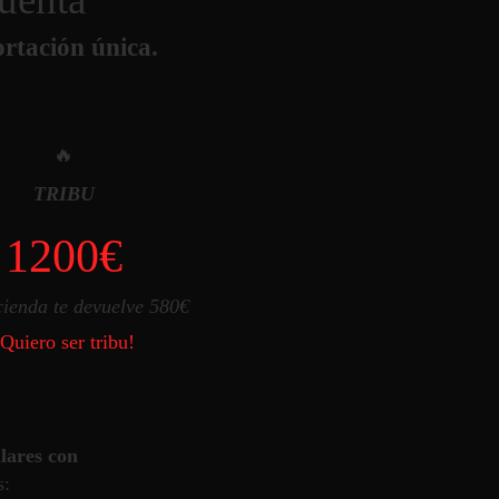
rtación única.
🔥
TRIBU
1200€
ienda te devuelve 580€
¡Quiero ser tribu!
ulares con
s: