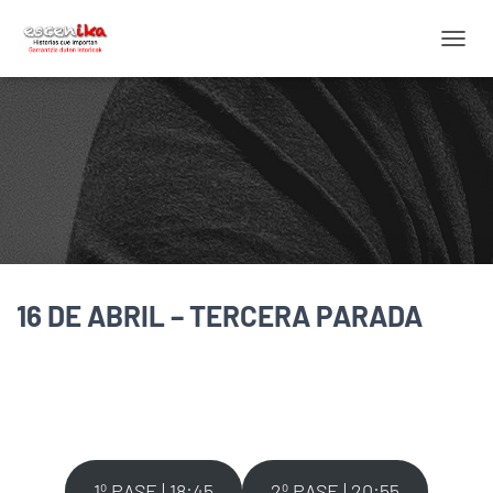
C
A
M
B
I
A
R
M
O
D
O
D
16 DE ABRIL – TERCERA PARADA
E
N
A
V
E
G
A
C
I
1º PASE | 18:45
2º PASE | 20:55