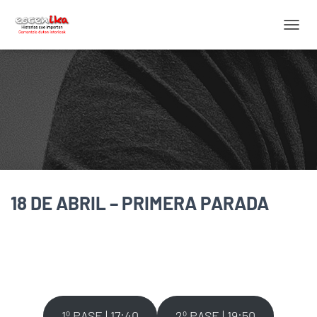
C
A
M
B
I
A
R
M
O
D
O
D
18 DE ABRIL – PRIMERA PARADA
E
N
A
V
E
G
A
C
I
1º PASE | 17:40
2º PASE | 19:50