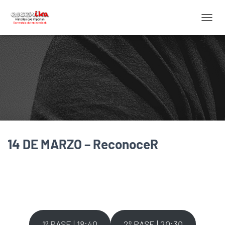
C
A
M
B
I
A
R
M
O
D
O
D
14 DE MARZO – ReconoceR
E
N
A
V
E
G
A
C
I
1º PASE | 18:40
2º PASE | 20:30