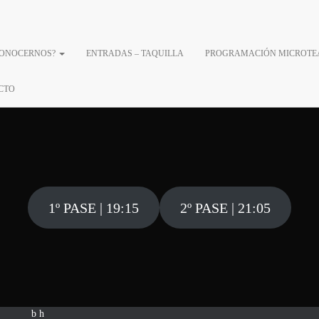
CONOCERNOS?
ENTRADAS – TAQUILLA
PROGRAMACIÓN MICROTE
E MARZO – SHER
CTO
1º PASE | 19:15
2º PASE | 21:05