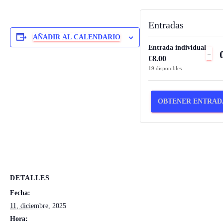
Entradas
AÑADIR AL CALENDARIO
Entrada individual
RE
-
€
8.00
LA
19
disponibles
CA
DE
OBTENER ENTRAD
EN
PA
EN
IN
DETALLES
Fecha:
11, diciembre, 2025
Hora: