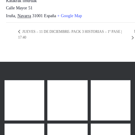
Katakrak liburuak
Calle Mayor 51
Iruña
,
Navarra
31001
España
+ Google Map
JUEVES – 11 DE DICIEMBRE- PACK 3 HISTORIAS – 1º PASE |
17:40