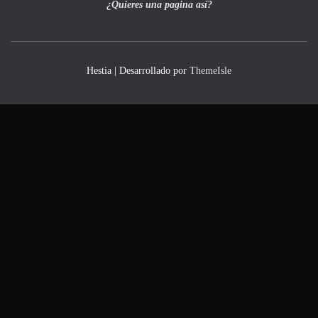
¿Quieres una pagina así?
Hestia | Desarrollado por
ThemeIsle