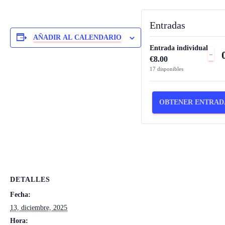
Entradas
AÑADIR AL CALENDARIO
Entrada individual
RE
-
€
8.00
LA
17
disponibles
CA
DE
OBTENER ENTRAD
EN
PA
EN
IN
DETALLES
Fecha:
13, diciembre, 2025
Hora: