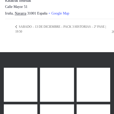
Katakrak liburuak
Calle Mayor 51
Iruña
,
Navarra
31001
España
+ Google Map
SABADO – 13 DE DICIEMBRE – PACK 3 HISTORIAS – 2º PASE |
19:50
2