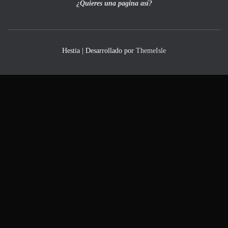
¿Quieres una pagina así?
Hestia | Desarrollado por
ThemeIsle