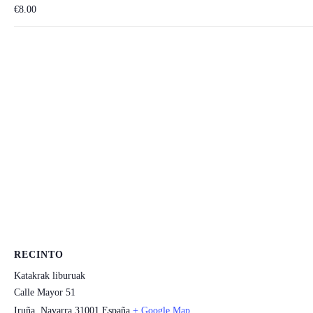
€8.00
RECINTO
Katakrak liburuak
Calle Mayor 51
Iruña
,
Navarra
31001
España
+ Google Map