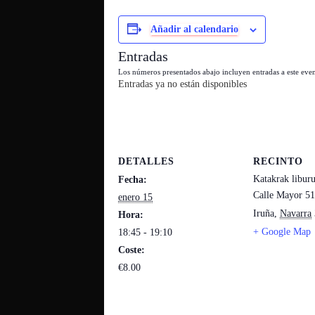
Añadir al calendario
Entradas
Los números presentados abajo incluyen entradas a este evento
Entradas ya no están disponibles
DETALLES
RECINTO
Katakrak libur
Fecha:
Calle Mayor 51
enero 15
Iruña
,
Navarra
Hora:
+ Google Map
18:45 - 19:10
Coste:
€8.00