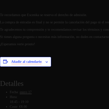
Te recordamos que Escenika se reserva el derecho de admisión.
La compra de entradas es final y no se permite la cancelación del pago ni el r
Te agradecemos tu comprensión y te recomendamos revisar los términos y cond
Si tienes alguna pregunta o necesitas más información, no dudes en contactarno
¡Esperamos verte pronto!
Añadir al calendario
Detalles
Fecha:
enero 17
Hora:
18:45 - 19:10
Coste:
€8.00