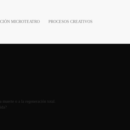
CIÓN MICROTEATRO
PROCESOS CREATIVOS
SE | 18:45
 muerte o a la regeneración total.
ida?