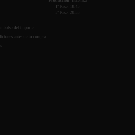
Producción
: Escenika
1º Pase: 18:45
2º Pase: 20:55
eembolso del importe.
iciones antes de tu compra.
s.