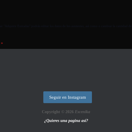
r "Adquirir Entradas" podrás editar los datos de los asistentes, así como o cambiar la cantidad de
0
»
Seguir en Instagram
Copyright © 2026
Escenika
¿Quieres una pagina así?