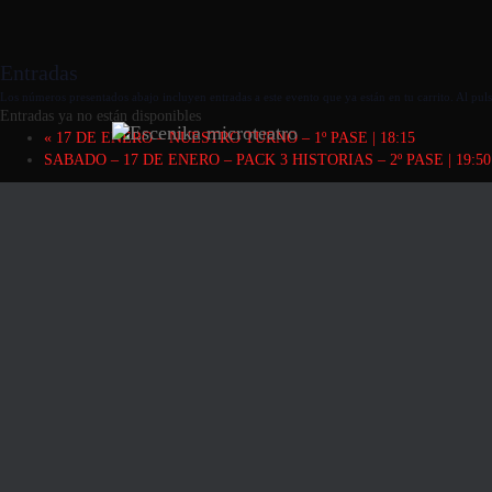
Entradas
Los números presentados abajo incluyen entradas a este evento que ya están en tu carrito. Al pulsa
Entradas ya no están disponibles
«
17 DE ENERO – NUESTRO TURNO – 1º PASE | 18:15
SABADO – 17 DE ENERO – PACK 3 HISTORIAS – 2º PASE | 19:5