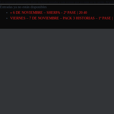
Los números presentados abajo incluyen entradas a este evento que ya están en tu carrito. Al pulsa
Entradas ya no están disponibles
«
6 DE NOVIEMBRE – SHERPA – 2º PASE | 20:40
VIERNES – 7 DE NOVIEMBRE – PACK 3 HISTORIAS – 1º PASE | 