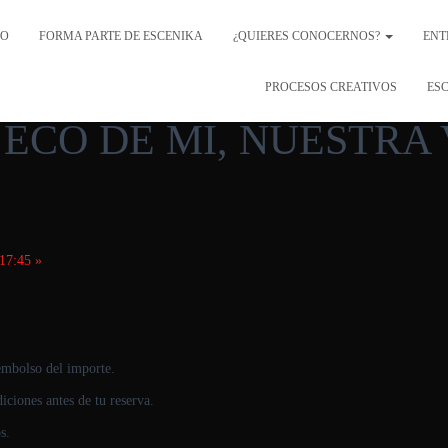
IO
FORMA PARTE DE ESCENIKA
¿QUIERES CONOCERNOS?
ENT
PROCESOS CREATIVOS
ESC
ECO DE MI, NUESTRA VO
17:45
»
eembolso del importe.
ciones antes de tu reserva.
s.