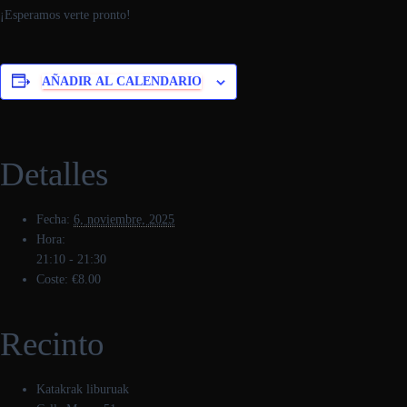
¡Esperamos verte pronto!
AÑADIR AL CALENDARIO
Detalles
Fecha:
6, noviembre, 2025
Hora:
21:10 - 21:30
Coste:
€8.00
Recinto
Katakrak liburuak