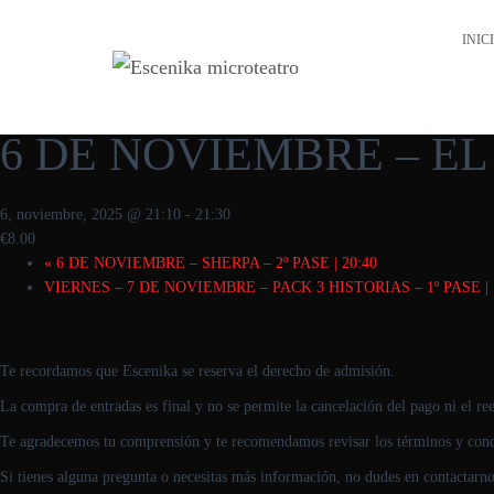
« Todos los Eventos
INIC
Este evento ha pasado.
6 DE NOVIEMBRE – EL 
6, noviembre, 2025 @ 21:10
-
21:30
€8.00
«
6 DE NOVIEMBRE – SHERPA – 2º PASE | 20:40
VIERNES – 7 DE NOVIEMBRE – PACK 3 HISTORIAS – 1º PASE | 
Te recordamos que Escenika se reserva el derecho de admisión.
La compra de entradas es final y no se permite la cancelación del pago ni el r
Te agradecemos tu comprensión y te recomendamos revisar los términos y condi
Si tienes alguna pregunta o necesitas más información, no dudes en contactarno