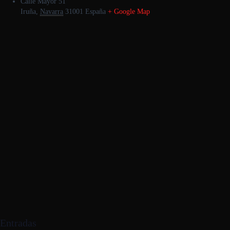
Calle Mayor 51
Iruña
,
Navarra
31001
España
+ Google Map
Entradas