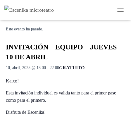
C
« Todos los Eventos
A
M
Este evento ha pasado.
B
I
A
INVITACIÓN – EQUIPO – JUEVES
R
M
10 DE ABRIL
O
D
GRATUITO
10, abril, 2025 @ 18:00
-
22:00
O
D
Kaixo!
E
N
A
Esta invitación individual es valida tanto para el primer pase
V
como para el primero.
E
G
Disfruta de Escenika!
A
C
I