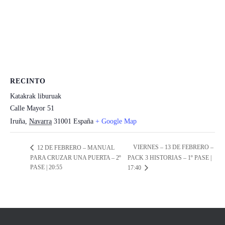
RECINTO
Katakrak liburuak
Calle Mayor 51
Iruña
,
Navarra
31001
España
+ Google Map
VIERNES – 13 DE FEBRERO –
12 DE FEBRERO – MANUAL
PARA CRUZAR UNA PUERTA – 2º
PACK 3 HISTORIAS – 1º PASE |
PASE | 20:55
17:40