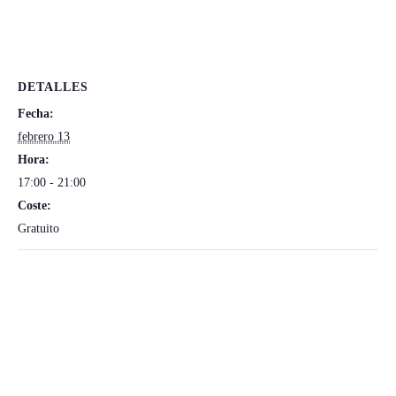
d
INVITACIÓN
INVITACIÓN
a
ESCENIKA
ESCENIKA
d
DETALLES
Fecha:
febrero 13
Hora:
17:00 - 21:00
Coste:
Gratuito