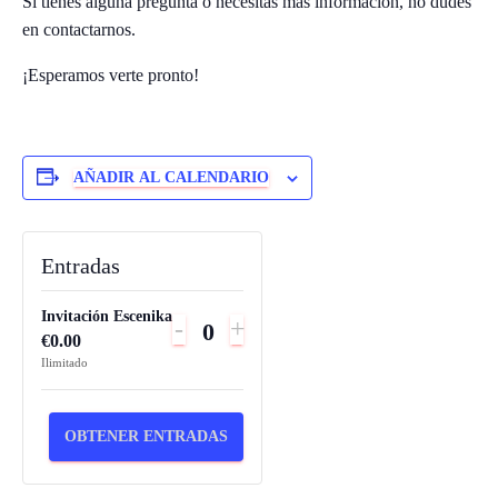
Si tienes alguna pregunta o necesitas más información, no dudes
Ó
N
en contactarnos.
¡Esperamos verte pronto!
AÑADIR AL CALENDARIO
Entradas
Invitación Escenika
REDUCIR
INCREMENTAR
-
+
€
0.00
C
LA
LA
Ilimitado
a
CANTIDAD
CANTIDAD
n
DE
DE
t
OBTENER ENTRADAS
ENTRADAS
ENTRADAS
i
PARA
PARA