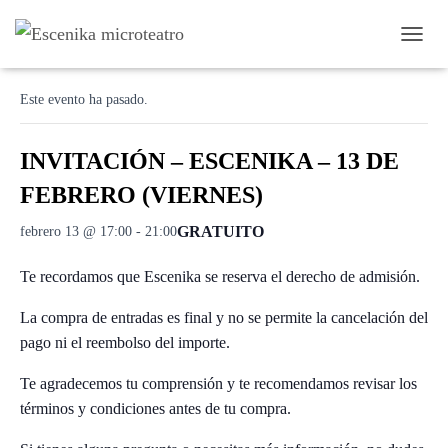
C
« Todos los Eventos
A
M
Este evento ha pasado.
B
I
A
INVITACIÓN – ESCENIKA – 13 DE
R
M
FEBRERO (VIERNES)
O
D
GRATUITO
febrero 13 @ 17:00
-
21:00
O
D
Te recordamos que Escenika se reserva el derecho de admisión.
E
N
A
La compra de entradas es final y no se permite la cancelación del
V
pago ni el reembolso del importe.
E
G
Te agradecemos tu comprensión y te recomendamos revisar los
A
términos y condiciones antes de tu compra.
C
I