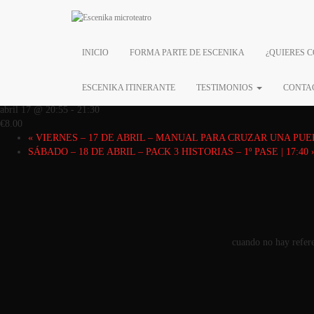
« Todos los Eventos
Este evento ha pasado.
INICIO
FORMA PARTE DE ESCENIKA
¿QUIERES 
VIERNES – 17 DE ABRIL
ESCENIKA ITINERANTE
TESTIMONIOS
CONTA
abril 17 @ 20:55
-
21:30
€8.00
«
VIERNES – 17 DE ABRIL – MANUAL PARA CRUZAR UNA PUERTA
SÁBADO – 18 DE ABRIL – PACK 3 HISTORIAS – 1º PASE | 17:40
cuando no hay refere