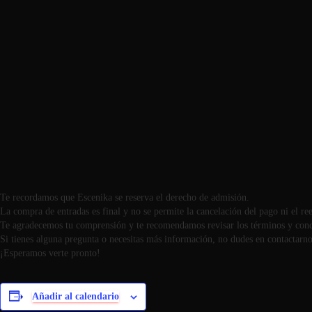
Te recordamos que Escenika se reserva el derecho de admisión.
La compra de entradas es final y no se permite la cancelación del pago ni el r
Te agradecemos tu comprensión y te recomendamos revisar los términos y cond
Si tienes alguna pregunta o necesitas más información, no dudes en contactarno
¡Esperamos verte pronto!
Añadir al calendario