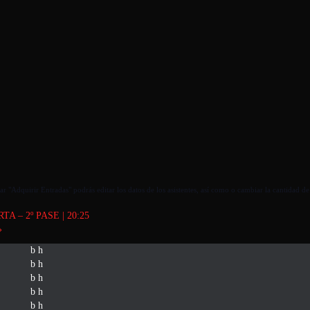
r "Adquirir Entradas" podrás editar los datos de los asistentes, así como o cambiar la cantidad de
 – 2º PASE | 20:25
»