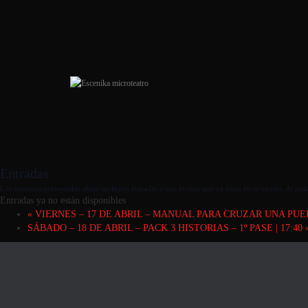
Entradas
Los números presentados abajo incluyen entradas a este evento que ya están en tu carrito. Al pulsa
Entradas ya no están disponibles
«
VIERNES – 17 DE ABRIL – MANUAL PARA CRUZAR UNA PUERTA
SÁBADO – 18 DE ABRIL – PACK 3 HISTORIAS – 1º PASE | 17:40