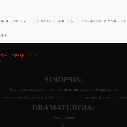
CONOCERNOS?
ENTRADAS – TAQUILLA
PROGRAMACIÓN MICROTE
 – EN TRÁNSITO – 2º PA
CTO
 – 2º PASE | 20:25
»
SINOPSIS:
Una experiencia sobre los límites de la mirada, sobre lo que ocurre
ncias compartidas, sobre la posibilidad —o no— de sostener al otro sin neces
DRAMATURGIA:
Nasser Salah
&