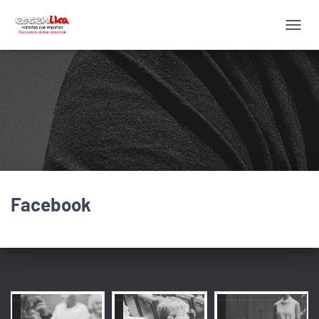
C
A
M
B
I
A
R
M
O
D
O
D
Facebook
E
N
A
V
E
G
A
C
I