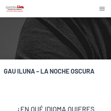
C
A
M
B
I
A
R
M
O
D
O
D
GAU ILUNA – LA NOCHE OSCURA
E
N
A
V
E
G
A
C
¿EN QUÉ IDIOMA QUIERES
I