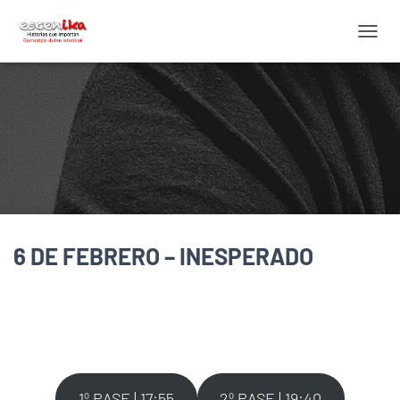
C
A
M
B
I
A
R
M
O
D
O
D
6 DE FEBRERO – INESPERADO
E
N
A
V
E
G
A
C
I
1º PASE | 17:55
2º PASE | 19:40