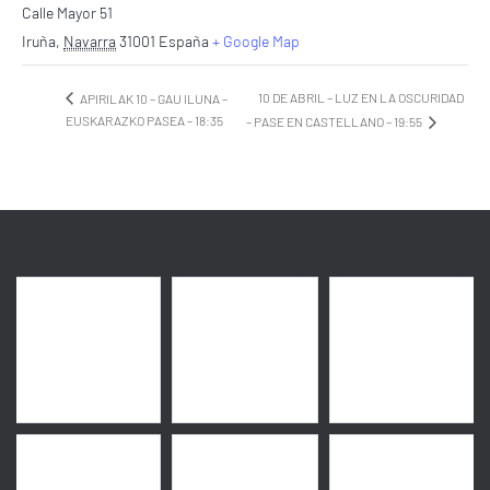
Calle Mayor 51
Iruña
,
Navarra
31001
España
+ Google Map
10 DE ABRIL – LUZ EN LA OSCURIDAD
APIRILAK 10 – GAU ILUNA –
EUSKARAZKO PASEA – 18:35
– PASE EN CASTELLANO – 19:55