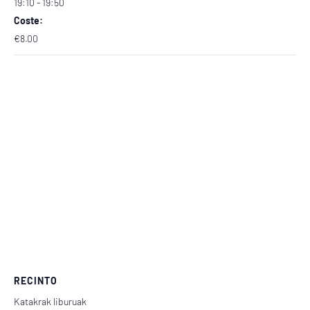
19:10 - 19:50
Coste:
€8.00
RECINTO
Katakrak liburuak