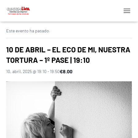
C
« Todos los Eventos
A
M
Este evento ha pasado.
B
I
A
10 DE ABRIL – EL ECO DE MI, NUESTRA
R
M
TORTURA – 1º PASE | 19:10
O
D
€8.00
10, abril, 2025 @ 19:10
-
19:50
O
D
E
N
A
V
E
G
A
C
I