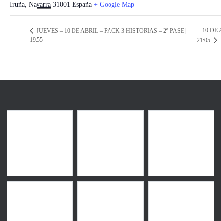
Iruña
,
Navarra
31001
España
+ Google Map
10 DE 
JUEVES – 10 DE ABRIL – PACK 3 HISTORIAS – 2º PASE |
19:55
21:05