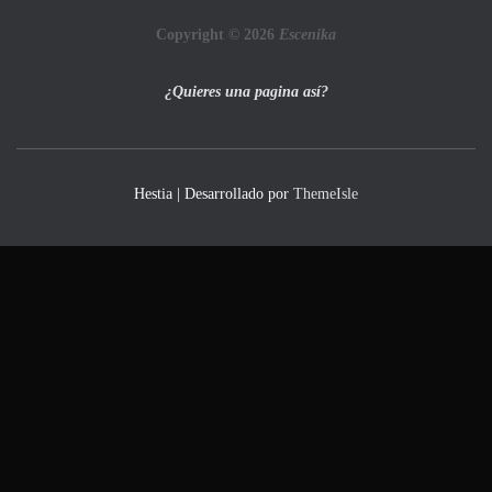
Copyright © 2026
Escenika
¿Quieres una pagina así?
Hestia | Desarrollado por
ThemeIsle