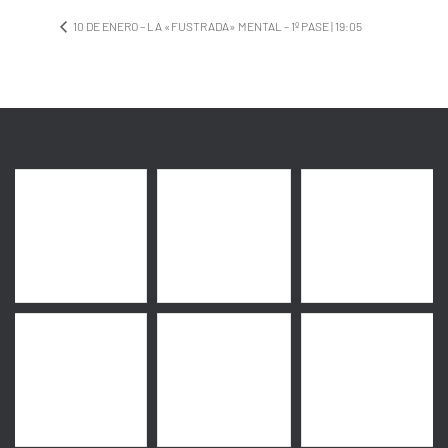
10 DE ENERO – LA «FUSTRADA» MENTAL – 1º PASE | 19:05