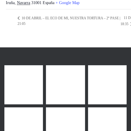
Iruña
,
Navarra
31001
España
+ Google Map
11 
10 DE ABRIL – EL ECO DE MI, NUESTRA TORTURA – 2º PASE |
21:05
18:35