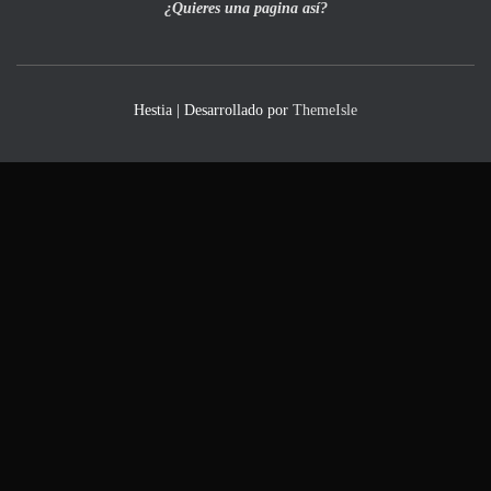
¿Quieres una pagina así?
Hestia | Desarrollado por
ThemeIsle