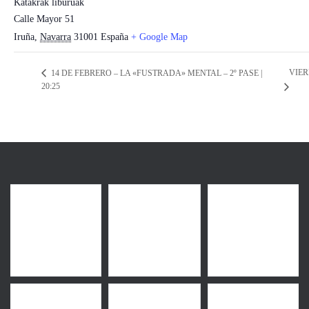
Katakrak liburuak
Calle Mayor 51
Iruña
,
Navarra
31001
España
+ Google Map
VIER
14 DE FEBRERO – LA «FUSTRADA» MENTAL – 2º PASE |
20:25