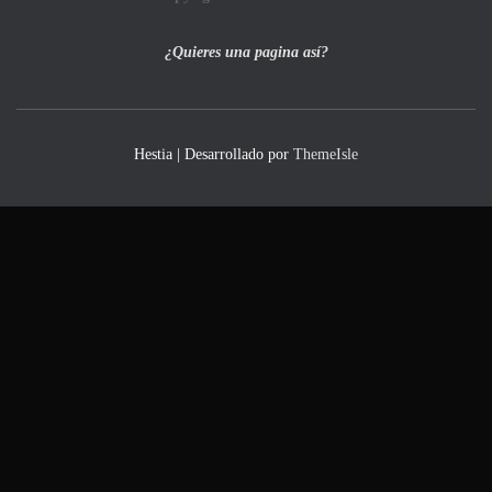
¿Quieres una pagina así?
Hestia | Desarrollado por
ThemeIsle