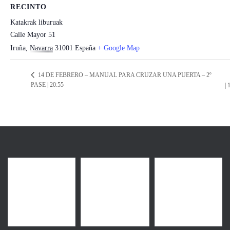
RECINTO
Katakrak liburuak
Calle Mayor 51
Iruña
,
Navarra
31001
España
+ Google Map
14 DE FEBRERO – MANUAL PARA CRUZAR UNA PUERTA – 2º
PASE | 20:55
| 