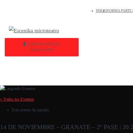
INICIO
FORMA PARTE 
CAMBIAR MODO DE
NAVEGACIÓN
« Todos los Eventos
Este evento ha pasado.
14 DE NOVIEMBRE – GRANATE – 2º PASE | 20: