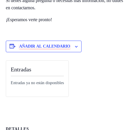
Si tienes alguna pregunta o necesitas más información, no dudes
Ó
N
en contactarnos.
¡Esperamos verte pronto!
AÑADIR AL CALENDARIO
Entradas
Entradas ya no están disponibles
DETALLES