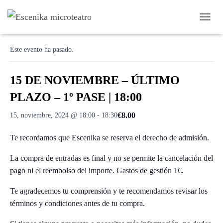
C
« Todos los Eventos
A
M
Este evento ha pasado.
B
I
A
15 DE NOVIEMBRE – ÚLTIMO
R
M
PLAZO – 1º PASE | 18:00
O
D
€8.00
15, noviembre, 2024 @ 18:00
-
18:30
O
D
Te recordamos que Escenika se reserva el derecho de admisión.
E
N
A
La compra de entradas es final y no se permite la cancelación del
V
pago ni el reembolso del importe. Gastos de gestión 1€.
E
G
Te agradecemos tu comprensión y te recomendamos revisar los
A
términos y condiciones antes de tu compra.
C
I