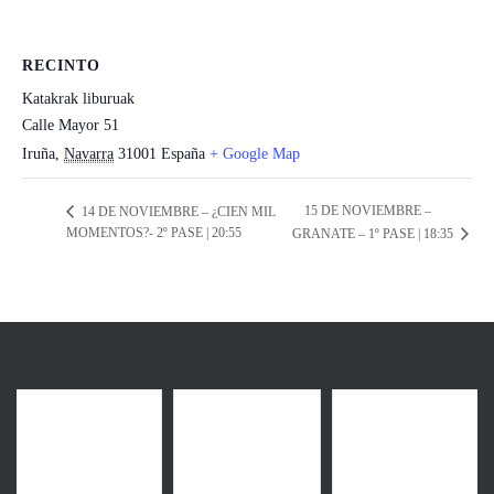
RECINTO
Katakrak liburuak
Calle Mayor 51
Iruña
,
Navarra
31001
España
+ Google Map
15 DE NOVIEMBRE –
14 DE NOVIEMBRE – ¿CIEN MIL
MOMENTOS?- 2º PASE | 20:55
GRANATE – 1º PASE | 18:35