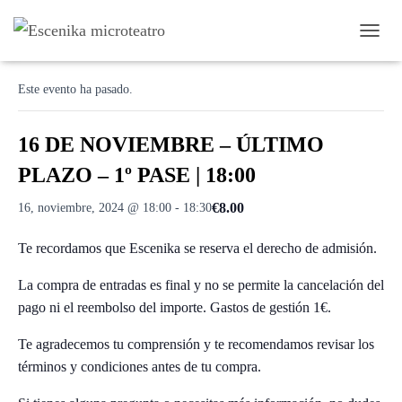
C
« Todos los Eventos
A
M
Este evento ha pasado.
B
I
A
16 DE NOVIEMBRE – ÚLTIMO
R
M
PLAZO – 1º PASE | 18:00
O
D
€8.00
16, noviembre, 2024 @ 18:00
-
18:30
O
D
Te recordamos que Escenika se reserva el derecho de admisión.
E
N
A
La compra de entradas es final y no se permite la cancelación del
V
pago ni el reembolso del importe. Gastos de gestión 1€.
E
G
Te agradecemos tu comprensión y te recomendamos revisar los
A
términos y condiciones antes de tu compra.
C
I