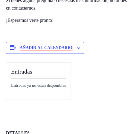
Si tienes alguna pregunta o necesitas más información, no dudes
Ó
N
en contactarnos.
¡Esperamos verte pronto!
AÑADIR AL CALENDARIO
Entradas
Entradas ya no están disponibles
DETALLES