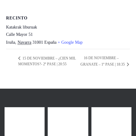
RECINTO
Katakrak liburuak
Calle Mayor 51
Iruña
,
Navarra
31001
España
+ Google Map
16 DE NOVIEMBRE –
15 DE NOVIEMBRE – ¿CIEN MIL
MOMENTOS?- 2º PASE | 20:55
GRANATE – 1º PASE | 18:35