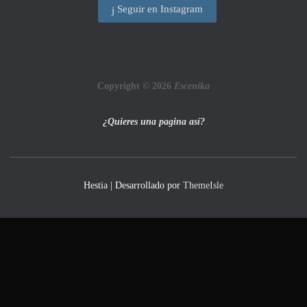
Seguir en Instagram
Copyright © 2026
Escenika
¿Quieres una pagina así?
Hestia | Desarrollado por
ThemeIsle