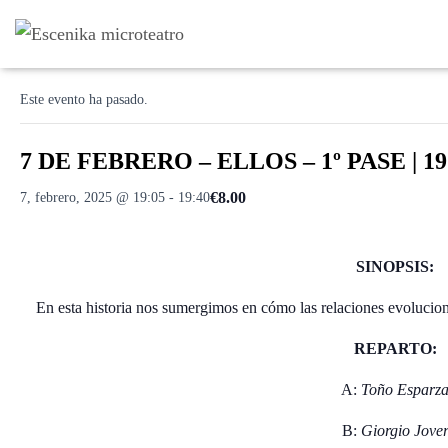
« Todos los Eventos
Este evento ha pasado.
7 DE FEBRERO – ELLOS – 1º PASE | 19
€8.00
7, febrero, 2025 @ 19:05
-
19:40
SINOPSIS:
En esta historia nos sumergimos en cómo las relaciones evolucion
REPARTO:
A:
Toño Esparz
B:
Giorgio Jove