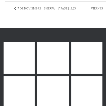
7 DE NOVIEMBRE – SHERPA – 1º PASE | 18:25
VIERNES – 