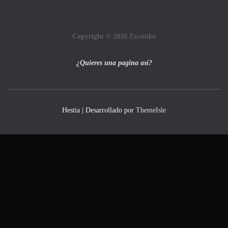
Copyright © 2026
Escenika
¿Quieres una pagina así?
Hestia | Desarrollado por
ThemeIsle