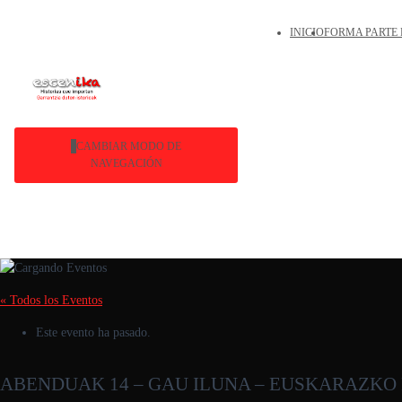
INICIO
FORMA PARTE 
CAMBIAR MODO DE
NAVEGACIÓN
« Todos los Eventos
Este evento ha pasado.
ABENDUAK 14 – GAU ILUNA – EUSKARAZKO P