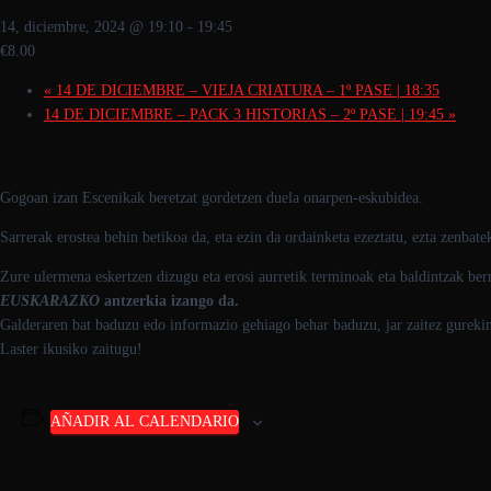
14, diciembre, 2024 @ 19:10
-
19:45
€8.00
«
14 DE DICIEMBRE – VIEJA CRIATURA – 1º PASE | 18:35
14 DE DICIEMBRE – PACK 3 HISTORIAS – 2º PASE | 19:45
»
Gogoan izan Escenikak beretzat gordetzen duela onarpen-eskubidea.
Sarrerak erostea behin betikoa da, eta ezin da ordainketa ezeztatu, ezta zenbate
Zure ulermena eskertzen dizugu eta erosi aurretik terminoak eta baldintzak be
EUSKARAZKO
antzerkia izango da.
Galderaren bat baduzu edo informazio gehiago behar baduzu, jar zaitez gureki
Laster ikusiko zaitugu!
AÑADIR AL CALENDARIO