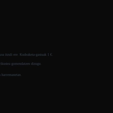
koa itzuli ere. Kudeaketa-gastuak 1 €.
rrikustea gomendatzen dizugu.
n harremanetan.