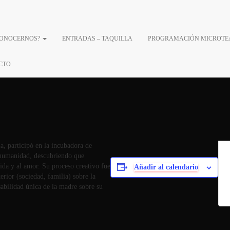
CONOCERNOS?
ENTRADAS – TAQUILLA
PROGRAMACIÓN MICROTE
CTO
a, participó en la incubadora de
u humanidad, descubriendo que
da y al amor. Su proceso creativo fue
Añadir al calendario
erior (sociedad, familia) sobre la
abilidad única de la madre sobre su