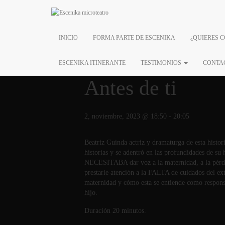
« Todos los Eventos
INICIO
FORMA PARTE DE ESCENIKA
¿QUIERES 
Este evento ha pasado.
ESCENIKA ITINERANTE
TESTIMONIOS
CONTA
Antes de ti
2, noviembre, 2023 @ 18:50
-
20:05
Beatriz Guinda actriz y dramaturga de esta histori
historias y se adentró en las profundidades de s
NECESITABA dar voz a la maternidad, a la pérdi
prestarle atención a la FALTA de cuidados del ext
maternidad y cómo esta se entiende como respons
hijo.
Duración 20 minutos.