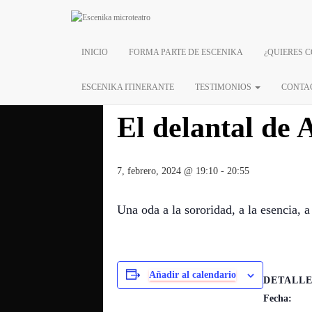
« Todos los Eventos
INICIO
FORMA PARTE DE ESCENIKA
¿QUIERES 
Este evento ha pasado.
ESCENIKA ITINERANTE
TESTIMONIOS
CONTA
El delantal de
7, febrero, 2024 @ 19:10
-
20:55
Una oda a la sororidad, a la esencia, 
Añadir al calendario
DETALLE
Fecha: