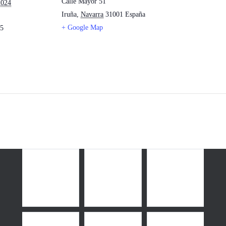
Calle Mayor 51
2024
Iruña
,
Navarra
31001
España
+ Google Map
55