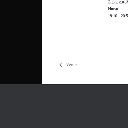
7, febrero, 
Hora:
19:10 - 20:
Verde