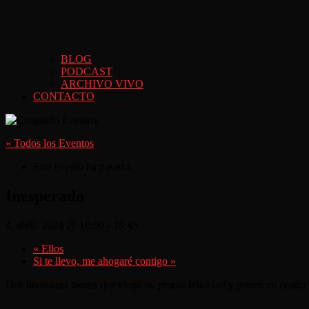
BLOG
PODCAST
ARCHIVO VIVO
CONTACTO
« Todos los Eventos
Este evento ha pasado.
Inesperado
4, abril, 2024 @ 18:00
-
19:45
«
Ellos
Si te llevo, me ahogaré contigo
»
Dos hermanxs tienen que elegir su propia felicidad y ponen en riesgo 