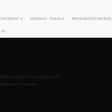
CONOCERNOS?
ENTRADAS – TAQUILLA
PROGRAMACIÓN MICROTE
– PACK 3 HISTORIAS – 2
CTO
eembolso del importe. Gastos de gestión 1€.
iciones antes de tu compra.
s.