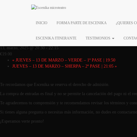
« Todos los Eventos
Este evento ha pasado.
INICIO
FORMA PARTE DE ESCENIKA
¿QUIERES 
JUEVES – 13 DE MARZO 
ESCENIKA ITINERANTE
TESTIMONIOS
CONTA
13, marzo, 2025 @ 20:30
-
22:15
€19.00
«
JUEVES – 13 DE MARZO – VERDE – 1º PASE | 19:50
JUEVES – 13 DE MARZO – SHERPA – 2º PASE | 21:05
»
Te recordamos que Escenika se reserva el derecho de admisión.
La compra de entradas es final y no se permite la cancelación del pago ni el r
Te agradecemos tu comprensión y te recomendamos revisar los términos y cond
Si tienes alguna pregunta o necesitas más información, no dudes en contactarno
¡Esperamos verte pronto!