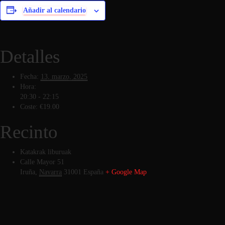
Añadir al calendario
Detalles
Fecha:
13, marzo, 2025
Hora:
20:30 - 22:15
Coste:
€19.00
Recinto
Katakrak liburuak
Calle Mayor 51
Iruña
,
Navarra
31001
España
+ Google Map