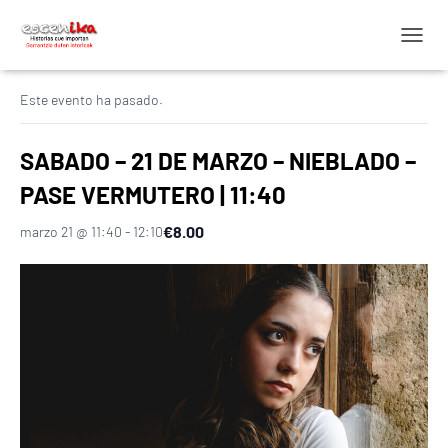
C
« Todos los Eventos
A
M
Este evento ha pasado.
B
I
A
SABADO – 21 DE MARZO – NIEBLADO –
R
M
PASE VERMUTERO | 11:40
O
D
€8.00
marzo 21 @ 11:40
-
12:10
O
D
E
N
A
V
E
G
A
C
I