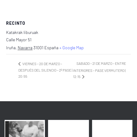
RECINTO
Katakrak liburuak
Calle Mayor 51
Iruña
,
Navarra
31001
España
+ Google Map
SABADO – 21 DE MARZO – ENTRE
VIERNES – 20 DE MARZO –
DESPUÉS DEL SILENCIO – 2º PASE |
INTERIORES – PASE VERMUTERO |
20:55
12:15