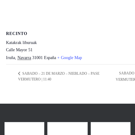
RECINTO
Katakrak liburuak
Calle Mayor 51
Iruña
,
Navarra
31001
España
+ Google Map
SABADO 
SABADO – 21 DE MARZO – NIEBLADO – PASE
VERMUTERO | 11:40
VERMUTERO