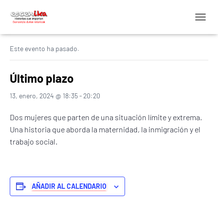
C
« Todos los Eventos
A
M
Este evento ha pasado.
B
I
A
Último plazo
R
M
13, enero, 2024 @ 18:35
-
20:20
O
D
Dos mujeres que parten de una situación límite y extrema.
O
D
Una historia que aborda la maternidad, la inmigración y el
E
trabajo social.
N
A
V
E
G
AÑADIR AL CALENDARIO
A
C
I