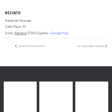
RECINTO
Katakrak liburuak
Calle Mayor 51
Iruña
,
Navarra
31001
España
+ Google Map
¿Cien mil momentos?
La «fustrada» mental