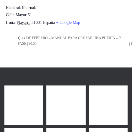
Katakrak liburuak
Calle Mayor 51
Iruña
,
Navarra
31001
España
+ Google Map
14 DE FEBRERO – MANUAL PARA CRUZAR UNA PUERTA – 2º
PASE | 20:55
| 