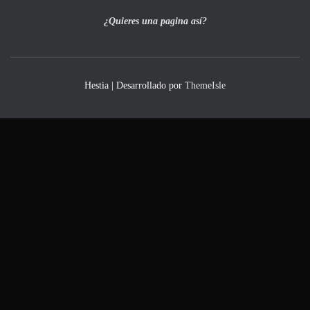
¿Quieres una pagina así?
Hestia | Desarrollado por
ThemeIsle