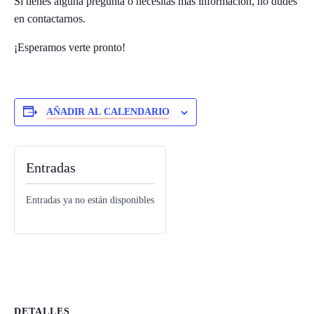
Si tienes alguna pregunta o necesitas más información, no dudes
Ó
N
en contactarnos.
¡Esperamos verte pronto!
AÑADIR AL CALENDARIO
Entradas
Entradas ya no están disponibles
DETALLES