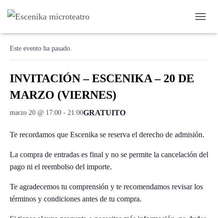
C
« Todos los Eventos
A
M
Este evento ha pasado.
B
I
A
INVITACIÓN – ESCENIKA – 20 DE
R
M
MARZO (VIERNES)
O
D
GRATUITO
marzo 20 @ 17:00
-
21:00
O
D
Te recordamos que Escenika se reserva el derecho de admisión.
E
N
A
La compra de entradas es final y no se permite la cancelación del
V
pago ni el reembolso del importe.
E
G
Te agradecemos tu comprensión y te recomendamos revisar los
A
términos y condiciones antes de tu compra.
C
I